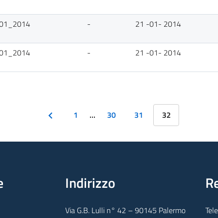
1_01_2014
-
21 -01- 2014
1_01_2014
-
21 -01- 2014
1
…
30
31
32
e
Indirizzo
Re
Via G.B. Lulli n° 42 – 90145 Palermo
Tel