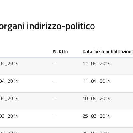
rgani indirizzo-politico
N. Atto
Data inizio pubblicazion
1_04_2014
-
11 -04- 2014
1_04_2014
-
11 -04- 2014
0_04_2014
-
10 -04- 2014
5_03_2014
-
25 -03- 2014