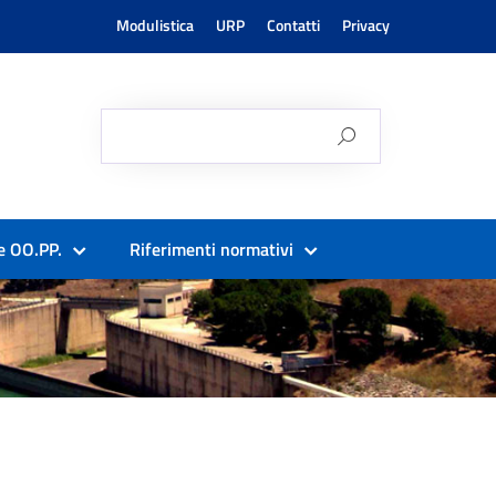
Modulistica
URP
Contatti
Privacy
e OO.PP.
Riferimenti normativi