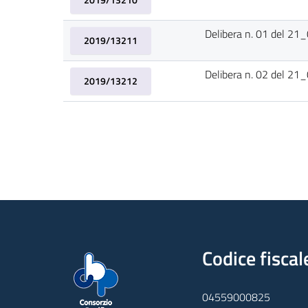
Delibera n. 01 del 2
2019/13211
Delibera n. 02 del 2
2019/13212
Codice fiscal
04559000825