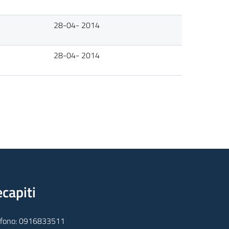
28-04- 2014
28-04- 2014
capiti
efono: 0916833511