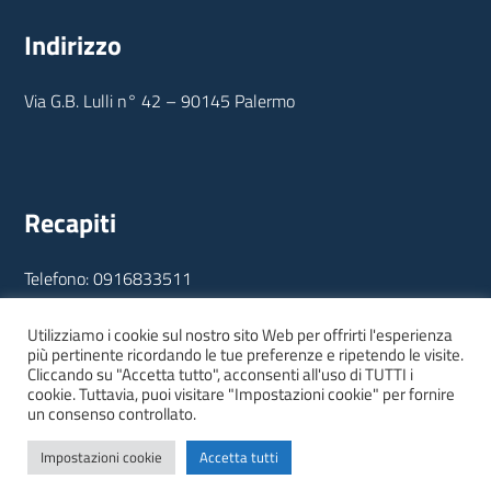
Indirizzo
Via G.B. Lulli n° 42 – 90145 Palermo
Recapiti
Telefono: 0916833511
E-mail: info@consorziobonifica.it
PEC: palermo@pec.consorzibonificasicilia.it
Utilizziamo i cookie sul nostro sito Web per offrirti l'esperienza
più pertinente ricordando le tue preferenze e ripetendo le visite.
E-mail DPO: dpo@consorziobonifica.it
Cliccando su "Accetta tutto", acconsenti all'uso di TUTTI i
cookie. Tuttavia, puoi visitare "Impostazioni cookie" per fornire
un consenso controllato.
Impostazioni cookie
Accetta tutti
Modulistica
URP
Contatti
Privacy