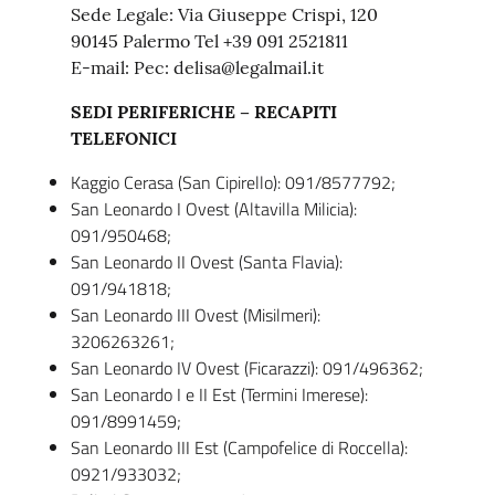
Sede Legale: Via Giuseppe Crispi, 120
90145 Palermo Tel +39 091 2521811
E-mail: Pec: delisa@legalmail.it
SEDI PERIFERICHE – RECAPITI
TELEFONICI
Kaggio Cerasa (San Cipirello): 091/8577792;
San Leonardo I Ovest (Altavilla Milicia):
091/950468;
San Leonardo II Ovest (Santa Flavia):
091/941818;
San Leonardo III Ovest (Misilmeri):
3206263261;
San Leonardo IV Ovest (Ficarazzi): 091/496362;
San Leonardo I e II Est (Termini Imerese):
091/8991459;
San Leonardo III Est (Campofelice di Roccella):
0921/933032;