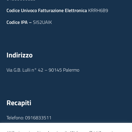
Codice Univoco Fatturazione Elettronica
KRRH6B9
Codice IPA –
SI52UAIK
Indirizzo
Via G.B. Lulli n° 42 – 90145 Palermo
Recapiti
Telefono: 0916833511
E-mail: info@consorziobonifica.it
PEC: palermo@pec.consorzibonificasicilia.it